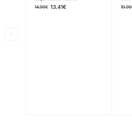
13.41
€
14.90
€
19.99
-10%
-10%