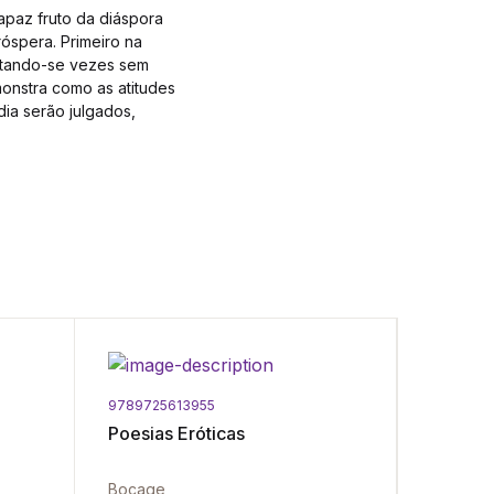
apaz fruto da diáspora
róspera. Primeiro na
antando-se vezes sem
onstra como as atitudes
ia serão julgados,
9789725613955
9789725
Poesias Eróticas
Dia Cin
O
Bocage
Mário Di