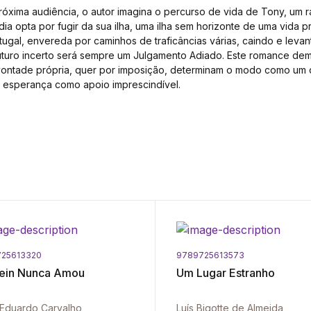
óxima audiência, o autor imagina o percurso de vida de Tony, um r
a opta por fugir da sua ilha, uma ilha sem horizonte de uma vida p
ugal, envereda por caminhos de traficâncias várias, caindo e lev
uturo incerto será sempre um Julgamento Adiado. Este romance dem
vontade própria, quer por imposição, determinam o modo como um d
 esperança como apoio imprescindível.
25613320
9789725613573
tein Nunca Amou
Um Lugar Estranho
Eduardo Carvalho
Luís Bigotte de Almeida