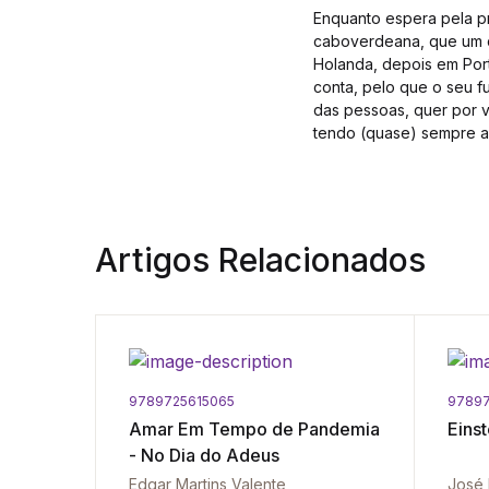
Enquanto espera pela pr
caboverdeana, que um di
Holanda, depois em Port
conta, pelo que o seu f
das pessoas, quer por 
tendo (quase) sempre a
Artigos Relacionados
9789725615065
97897
Amar Em Tempo de Pandemia
Eins
- No Dia do Adeus
Luís Bigotte de Almeida | Joaquim J. F. Soares
Edgar Martins Valente
José 