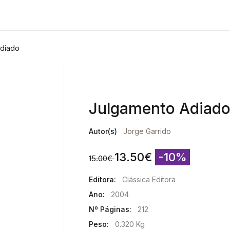
Adiado
Julgamento Adiad
Autor(s)
Jorge Garrido
13.50
€
-10%
15.00
€
Editora:
Clássica Editora
Ano:
2004
Nº Páginas:
212
Peso:
0.320 Kg