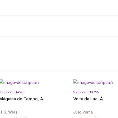
9789725614525
9789725613795
Máquina do Tempo, A
Volta da Lua, À
H. G. Wells
Júlio Verne