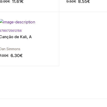
11.61
€
8.55
€
12.90
€
9.50
€
9789725612156
-10%
Canção de Kali, A
Dan Simmons
6.30
€
7.00
€
-10%