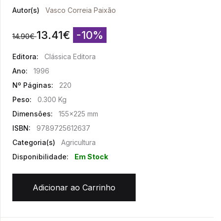
Autor(s)
Vasco Correia Paixão
13.41
€
-10%
14.90
€
Editora:
Clássica Editora
Ano:
1996
Nº Páginas:
220
Peso:
0.300 Kg
Dimensões:
155x225 mm
ISBN:
9789725612637
Categoria(s)
Agricultura
Disponibilidade:
Em Stock
Adicionar ao Carrinho