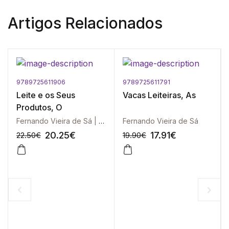
Artigos Relacionados
9789725611906
9789725611791
Leite e os Seus
Vacas Leiteiras, As
Produtos, O
Fernando Vieira de Sá | Manuela Barbosa
Fernando Vieira de Sá
20.25
€
17.91
€
22.50
€
19.90
€
-10%
-10%