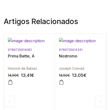
Artigos Relacionados
9789725614082
9789725614341
Prima Bette, A
Nostromo
Honoré de Balzac
Joseph Conrad
13.41
€
13.05
€
14.90
€
14.50
€
-10%
-10%