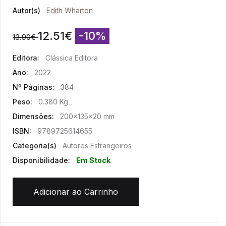
Autor(s)
Edith Wharton
12.51
€
-10%
13.90
€
Editora:
Clássica Editora
Ano:
2022
Nº Páginas:
384
Peso:
0.380 Kg
Dimensões:
200x135x20 mm
ISBN:
9789725614655
Categoria(s)
Autores Estrangeiros
Disponibilidade:
Em Stock
Adicionar ao Carrinho