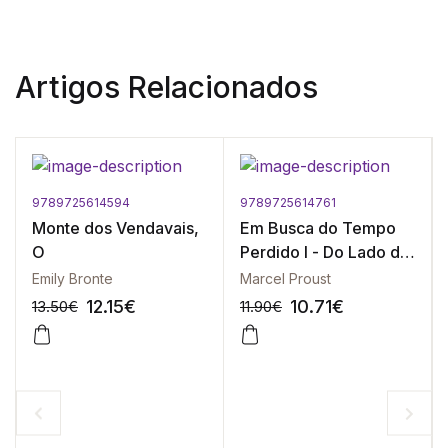
Artigos Relacionados
9789725614594
9789725614761
Monte dos Vendavais,
Em Busca do Tempo
O
Perdido I - Do Lado de
Swan
Emily Bronte
Marcel Proust
12.15
€
10.71
€
13.50
€
11.90
€
-10%
-10%