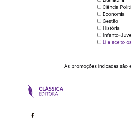
Literatura
Ciência Polít
Economia
Gestão
História
Infanto-Juve
Li e aceito 
As promoções indicadas são ex