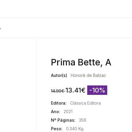
A
Prima Bette, A
Autor(s)
Honoré de Balzac
13.41
€
-10%
14.90
€
Editora:
Clássica Editora
Ano:
2021
Nº Páginas:
356
Peso:
0.340 Kg