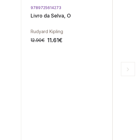
9789725614273
9789725
Livro da Selva, O
Orgulho
Rudyard Kipling
Jane Au
11.61
€
12.90
€
14.50
€
-10%
-10%