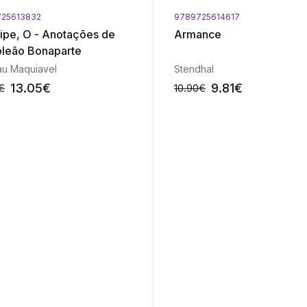
25613832
9789725614617
cipe, O - Anotações de
Armance
leão Bonaparte
au Maquiavel
Stendhal
13.05
€
9.81
€
€
10.90
€
-10%