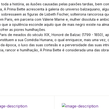
 toda a história, as ilusões causadas pelas paixões tardias, bem c
a, A Prima Bette acrescenta à galeria do universo balzaquiano, al
 sobressaiem as figuras de Lisbeth Fischer, solteirona rancorosa qu
em Paris, em parceria com Válerie Marne e, mulher dissoluta e ambic
 que a opulência esconde aquilo que de mais negro existe na alm
ofrer as piores humilhações.
Paris de meados do século XIX, Honoré de Balzac (1799 - 1850), a
 constituem a sua Comédia Humana, o qual enriquece, mais uma vez, 
da época, o luxo das suas cortesãs e a perversidade das suas intri
a, rancor e humilhação, A Prima Bette é considerada uma das obra