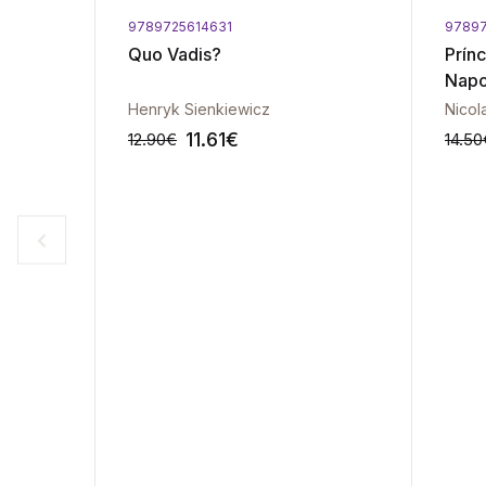
9789725614631
97897
Quo Vadis?
Prín
Napo
Henryk Sienkiewicz
Nicol
11.61
€
12.90
€
14.50
-10%
-10%