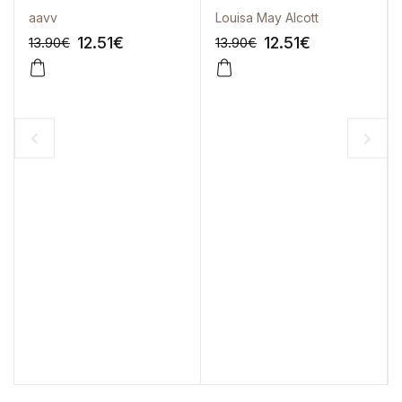
Fleet Street
aavv
Louisa May Alcott
12.51
€
12.51
€
13.90
€
13.90
€
-10%
-10%