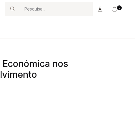
0
Search
a Económica nos
lvimento