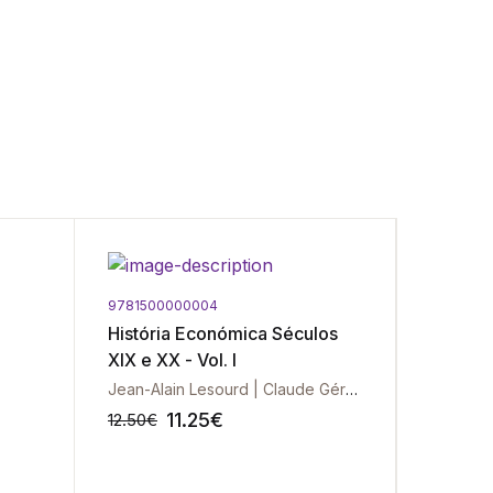
9781500000004
9789725
História Económica Séculos
Épocas 
XIX e XX - Vol. I
Económi
Jean-Alain Lesourd | Claude Gérard
J. Lúcio
11.25
€
12.50
€
19.50
€