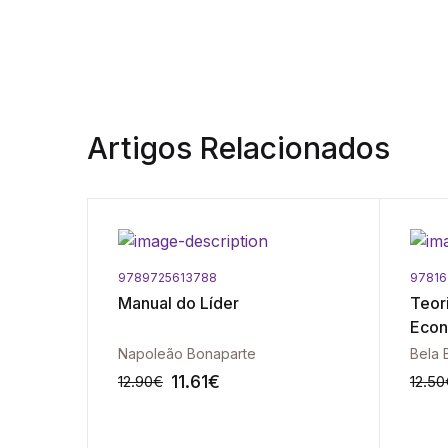
Artigos Relacionados
9789725613788
9781
Manual do Líder
Teor
entável
Econ
José Maria Carvalho Ferreira (Organizador)
Napoleão Bonaparte
Bela 
11.61
€
12.90
€
12.50