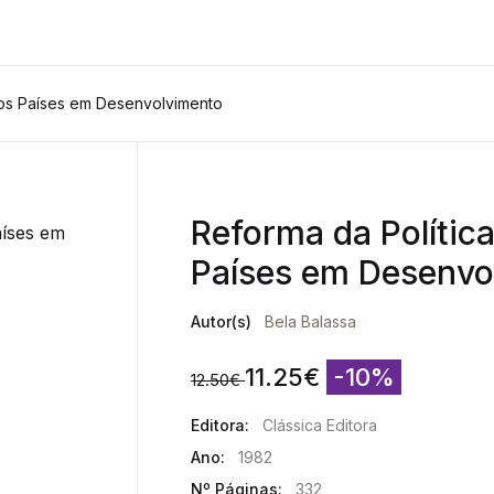
nos Países em Desenvolvimento
Reforma da Polític
Países em Desenvo
Autor(s)
Bela Balassa
11.25
€
-10%
12.50
€
Editora:
Clássica Editora
Ano:
1982
Nº Páginas:
332