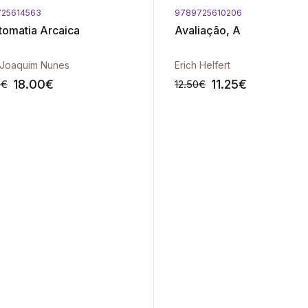
25614563
9789725610206
tomatia Arcaica
Avaliação, A
 Joaquim Nunes
Erich Helfert
18.00
€
11.25
€
0
€
12.50
€
-10%