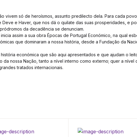
ão vivem só de heroísmos, assunto predilecto dela. Para cada povo
e Deve e Haver, que nos dá o quilate das suas prosperidades, e po
s pródromos da decadência se denunciam.
nicia assim a sua obra Épocas de Portugal Económico, na qual esb
ómicas que dominaram a nossa história, desde a Fundação da Nacio
istória económica que são aqui apresentados e que ajudam o leito
 da nossa Nação, tanto a nível interno como externo; quer a níve
 grandes tratados internacionais.