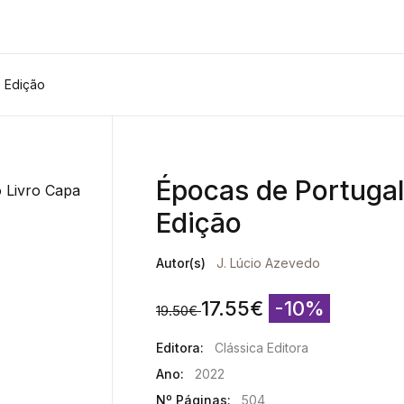
ª Edição
Épocas de Portugal
Edição
Autor(s)
J. Lúcio Azevedo
17.55
€
-10%
19.50
€
Editora:
Clássica Editora
Ano:
2022
Nº Páginas:
504