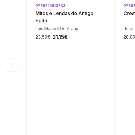
9789725613733
97897
Mitos e Lendas do Antigo
Cres
Egito
Luís Manuel De Araújo
José
21.15
€
23.50
€
20.0
-10%
-10%