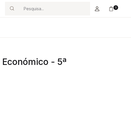
0
Search
 Económico - 5ª