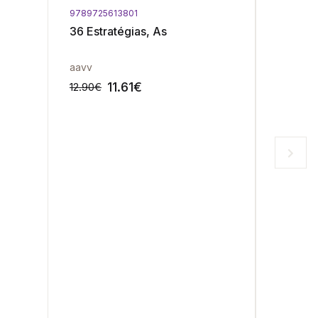
9789725613801
9789725
36 Estratégias, As
Históri
Vieira 
aavv
J. Lúcio
11.61
€
12.90
€
23.90
€
-10%
-10%