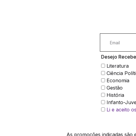
Desejo Receber
Literatura
Ciência Polít
Economia
Gestão
História
Infanto-Juve
Li e aceito 
As promoções indicadas são ex