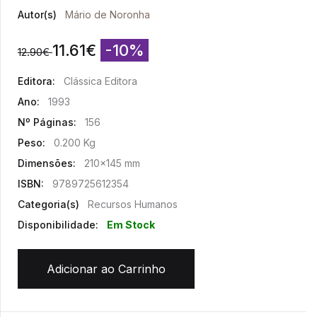
Autor(s)
Mário de Noronha
11.61
€
-10%
12.90
€
Editora:
Clássica Editora
Ano:
1993
Nº Páginas:
156
Peso:
0.200 Kg
Dimensões:
210x145 mm
ISBN:
9789725612354
Categoria(s)
Recursos Humanos
Disponibilidade:
Em Stock
Adicionar ao Carrinho