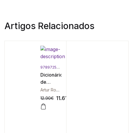
Artigos Relacionados
9789725613658
Dicionário
de
Recursos
Artur Rocha Machado | Miguel Nuno Portugal
Humanos
11.61
€
12.90
€
-10%