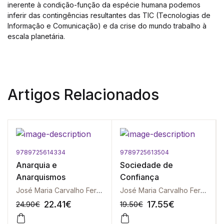
inerente à condição-função da espécie humana podemos
inferir das contingências resultantes das TIC (Tecnologias de
Informação e Comunicação) e da crise do mundo trabalho à
escala planetária.
Artigos Relacionados
9789725614334
9789725613504
Anarquia e
Sociedade de
Anarquismos
Confiança
José Maria Carvalho Ferreira | João da Mata | Juniele Rabêlo de Almeida
José Maria Carvalho Ferreira
22.41
€
17.55
€
24.90
€
19.50
€