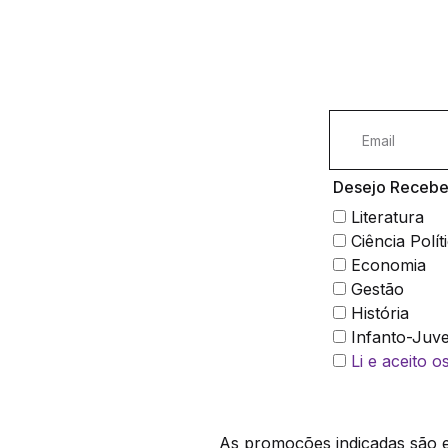
Desejo Receber
Literatura
Ciência Polít
Economia
Gestão
História
Infanto-Juve
Li e aceito 
As promoções indicadas são ex